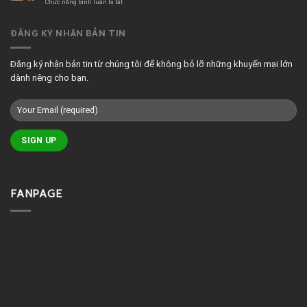
quán
ở
Chức năng bình luận bị tắt
cafe
Tranh
đẹp
treo
phòng
ĐĂNG KÝ NHẬN BẢN TIN
massage
đẹp
Đăng ký nhận bản tin từ chúng tôi để không bỏ lỡ những khuyến mại lớn
dành riêng cho bạn.
FANPAGE