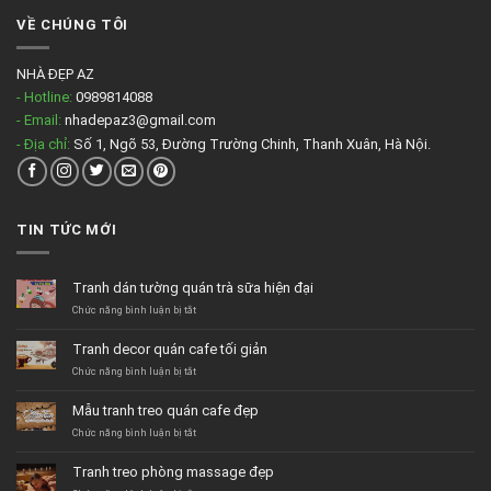
VỀ CHÚNG TÔI
NHÀ ĐẸP AZ
- Hotline:
0989814088
- Email:
nhadepaz3@gmail.com
- Địa chỉ:
Số 1, Ngõ 53, Đường Trường Chinh, Thanh Xuân, Hà Nội.
TIN TỨC MỚI
Tranh dán tường quán trà sữa hiện đại
ở
Chức năng bình luận bị tắt
Tranh
dán
Tranh decor quán cafe tối giản
tường
quán
ở
Chức năng bình luận bị tắt
trà
Tranh
sữa
decor
Mẫu tranh treo quán cafe đẹp
hiện
quán
đại
cafe
ở
Chức năng bình luận bị tắt
tối
Mẫu
giản
tranh
Tranh treo phòng massage đẹp
treo