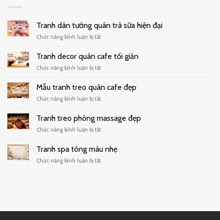
Tranh dán tường quán trà sữa hiện đại
ở
Chức năng bình luận bị tắt
Tranh
dán
Tranh decor quán cafe tối giản
tường
ở
Chức năng bình luận bị tắt
quán
Tranh
trà
decor
Mẫu tranh treo quán cafe đẹp
sữa
quán
hiện
ở
Chức năng bình luận bị tắt
cafe
đại
Mẫu
tối
tranh
Tranh treo phòng massage đẹp
giản
treo
ở
Chức năng bình luận bị tắt
quán
Tranh
cafe
treo
Tranh spa tông màu nhẹ
đẹp
phòng
ở
Chức năng bình luận bị tắt
massage
Tranh
đẹp
spa
tông
màu
nhẹ