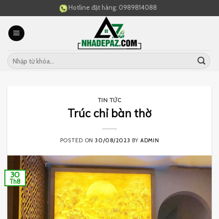
Skip
Hotline đặt hàng:
0989814088
to
content
TIN TỨC
Trúc chỉ bàn thờ
POSTED ON
30/08/2023
BY
ADMIN
30
Th8