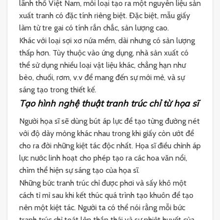
lãnh thổ Việt Nam, mỗi loại tạo ra một nguyên liệu sản
xuất tranh có đặc tính riêng biệt. Đặc biệt, mẫu giấy
làm từ tre gai có tính rắn chắc, sản lượng cao.
Khác với loại sợi xơ nứa mềm, dài nhưng có sản lượng
thấp hơn. Tùy thuộc vào ứng dụng, nhà sản xuất có
thể sử dụng nhiều loại vật liệu khác, chẳng hạn như
bèo, chuối, rơm, v.v để mang đến sự mới mẻ, và sự
sáng tạo trong thiết kế.
Tạo hình nghệ thuật tranh trúc chỉ từ họa sĩ
Người họa sĩ sẽ dùng bút áp lực để tạo từng đường nét
với độ dày mỏng khác nhau trong khi giấy còn ướt để
cho ra đời những kiệt tác độc nhất. Họa sĩ điều chỉnh áp
lực nước linh hoạt cho phép tạo ra các hoa văn nổi,
chìm thể hiện sự sáng tạo của họa sĩ.
Những bức tranh trúc chỉ được phơi và sấy khô một
cách tỉ mỉ sau khi kết thúc quá trình tạo khuôn để tạo
nên một kiệt tác. Người ta có thể nói rằng mỗi bức
tranh trúc chỉ toát lên thần thái và sự nhiệt huyết của