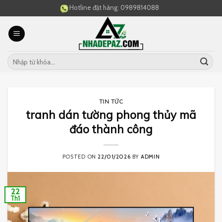
Skip
Hotline đặt hàng:
0989814088
to
content
TIN TỨC
tranh dán tường phong thủy mã
đáo thành công
POSTED ON
22/01/2026
BY
ADMIN
22
Th1