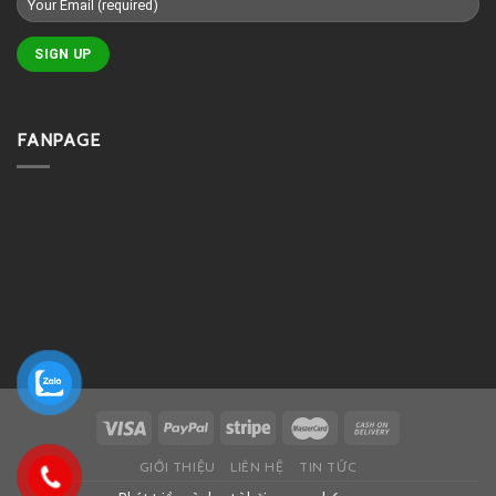
FANPAGE
GIỚI THIỆU
LIÊN HỆ
TIN TỨC