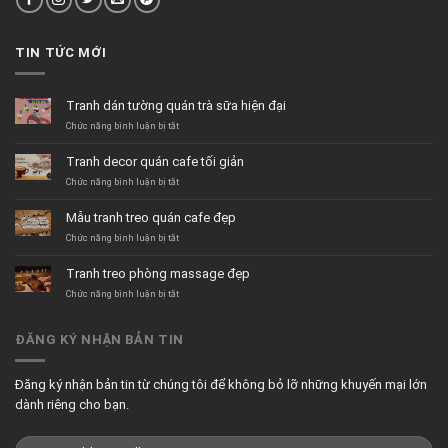
TIN TỨC MỚI
Tranh dán tường quán trà sữa hiện đại
ở
Chức năng bình luận bị tắt
Tranh
dán
Tranh decor quán cafe tối giản
tường
quán
ở
Chức năng bình luận bị tắt
trà
Tranh
sữa
decor
Mẫu tranh treo quán cafe đẹp
hiện
quán
đại
cafe
ở
Chức năng bình luận bị tắt
tối
Mẫu
giản
tranh
Tranh treo phòng massage đẹp
treo
quán
ở
Chức năng bình luận bị tắt
cafe
Tranh
đẹp
treo
phòng
ĐĂNG KÝ NHẬN BẢN TIN
massage
đẹp
Đăng ký nhận bản tin từ chúng tôi để không bỏ lỡ những khuyến mại lớn
dành riêng cho bạn.