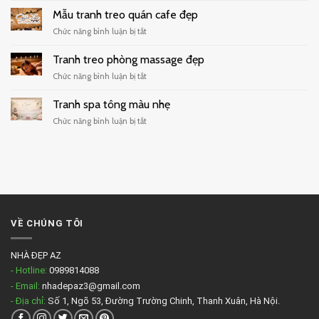
trà
decor
Mẫu tranh treo quán cafe đẹp
sữa
quán
hiện
ở
Chức năng bình luận bị tắt
cafe
đại
Mẫu
tối
tranh
Tranh treo phòng massage đẹp
giản
treo
ở
Chức năng bình luận bị tắt
quán
Tranh
cafe
treo
Tranh spa tông màu nhẹ
đẹp
phòng
ở
Chức năng bình luận bị tắt
massage
Tranh
đẹp
spa
tông
màu
nhẹ
VỀ CHÚNG TÔI
NHÀ ĐẸP AZ
- Hotline:
0989814088
- Email:
nhadepaz3@gmail.com
- Địa chỉ:
Số 1, Ngõ 53, Đường Trường Chinh, Thanh Xuân, Hà Nội.