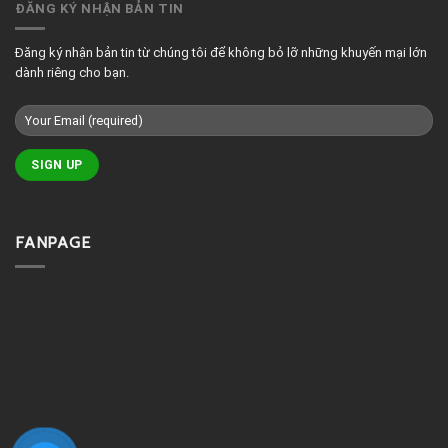
phòng
ĐĂNG KÝ NHẬN BẢN TIN
massage
đẹp
Đăng ký nhận bản tin từ chúng tôi để không bỏ lỡ những khuyến mại lớn
dành riêng cho bạn.
FANPAGE