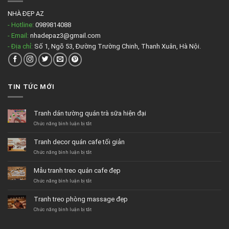
NHÀ ĐẸP AZ
- Hotline:
0989814088
- Email:
nhadepaz3@gmail.com
- Địa chỉ:
Số 1, Ngõ 53, Đường Trường Chinh, Thanh Xuân, Hà Nội.
TIN TỨC MỚI
Tranh dán tường quán trà sữa hiện đại
ở
Chức năng bình luận bị tắt
Tranh
dán
Tranh decor quán cafe tối giản
tường
quán
ở
Chức năng bình luận bị tắt
trà
Tranh
sữa
decor
Mẫu tranh treo quán cafe đẹp
hiện
quán
đại
cafe
ở
Chức năng bình luận bị tắt
tối
Mẫu
giản
tranh
Tranh treo phòng massage đẹp
treo
quán
ở
Chức năng bình luận bị tắt
cafe
Tranh
đẹp
treo