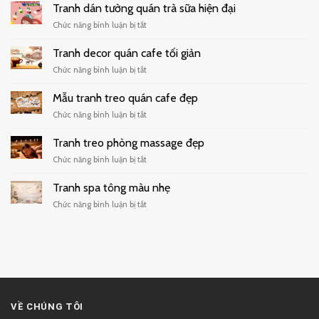
Tranh dán tường quán trà sữa hiện đại
ở
Chức năng bình luận bị tắt
Tranh
dán
Tranh decor quán cafe tối giản
tường
ở
Chức năng bình luận bị tắt
quán
Tranh
trà
decor
Mẫu tranh treo quán cafe đẹp
sữa
quán
hiện
ở
Chức năng bình luận bị tắt
cafe
đại
Mẫu
tối
tranh
Tranh treo phòng massage đẹp
giản
treo
ở
Chức năng bình luận bị tắt
quán
Tranh
cafe
treo
Tranh spa tông màu nhẹ
đẹp
phòng
ở
Chức năng bình luận bị tắt
massage
Tranh
đẹp
spa
tông
màu
nhẹ
VỀ CHÚNG TÔI