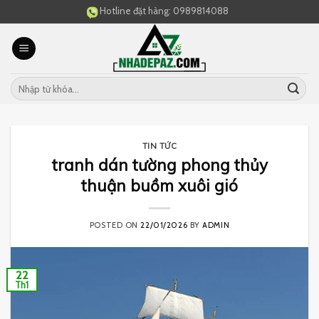
Skip
Hotline đặt hàng:
0989814088
to
content
TIN TỨC
tranh dán tường phong thủy
thuận buồm xuôi gió
POSTED ON
22/01/2026
BY
ADMIN
22
Th1