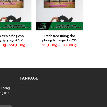
h treo tường cho
Tranh treo tường cho
 tập yoga AZ-Y15
phòng tập yoga AZ-Y16
000
₫
–
550,000
₫
165,000
₫
–
550,000
₫
FANPAGE
ể không
êng cho