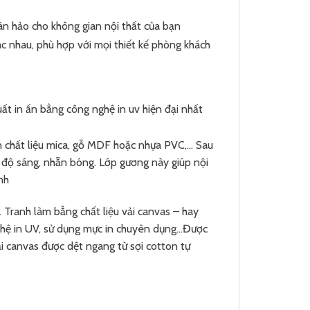
àn hảo cho không gian nội thất của bạn
c nhau, phù hợp với mọi thiết kế phòng khách
uất in ấn bằng công nghệ in uv hiện đại nhất
ên chất liệu mica, gỗ MDF hoặc nhựa PVC,… Sau
o độ sáng, nhẵn bóng. Lớp gương này giúp nội
nh
 Tranh làm bằng chất liệu vải canvas – hay
 nghệ in UV, sử dụng mực in chuyên dụng…Được
 canvas được dệt ngang từ sợi cotton tự