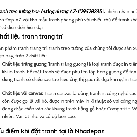
ranh treo tường hoa hướng dương AZ-1129528235
là điểm nhấn ho
hà Đẹp AZ với kho mẫu tranh phong phú với nhiều chủ đề tranh khá
 cổ điển đến hiện đại
hất liệu tranh trang trí
n phẩm tranh trang trí, tranh treo tường của chúng tôi được sản x
ện nay, trên 2 chất liệu:
Chất liệu tráng gương
Tranh tráng gương là loại tranh được in tr
khi in tranh, bề mặt tranh sẽ được phủ lên lớp bóng gương để tạ
dung tranh có chiều sâu tạo hiệu ứng thị giác rất đẹp khi ngắm tra
Chất liệu vải canvas
Tranh canvas là dòng tranh in công nghệ cao.
còn được gọi là vải bố, được in trên máy in kĩ thuật số với công
đóng chắc chắn vào các khung tranh bằng gỗ hoặc Composite. Vải
nhiên. Vải rất nhẹ và có độ bền cao.
u điểm khi đặt tranh tại là Nhadepaz