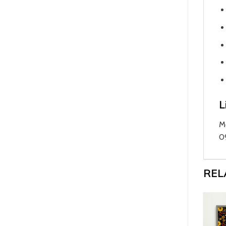
L
M
0
REL