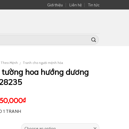
Giới thiệu
Liên hệ
Tin tức
í Theo Mệnh
Tranh cho người mệnh hỏa
/
o tường hoa hướng dương
28235
550,000
₫
O 1 TRANH