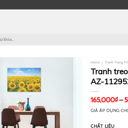
Home
Tranh Trang Tr
/
Tranh tre
AZ-11295
165,000
–
₫
GIÁ ÁP DỤNG CH
CHẤT LIỆU