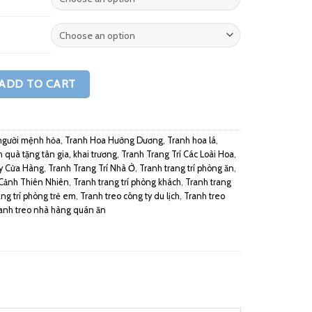
ADD TO CART
người mệnh hỏa
,
Tranh Hoa Hướng Dương
,
Tranh hoa lá
,
 quà tặng tân gia, khai trương
,
Tranh Trang Trí Các Loài Hoa
,
Ty Cửa Hàng
,
Tranh Trang Trí Nhà Ở
,
Tranh trang trí phòng ăn
,
 Cảnh Thiên Nhiên
,
Tranh trang trí phòng khách
,
Tranh trang
ang trí phòng trẻ em
,
Tranh treo công ty du lịch
,
Tranh treo
anh treo nhà hàng quán ăn