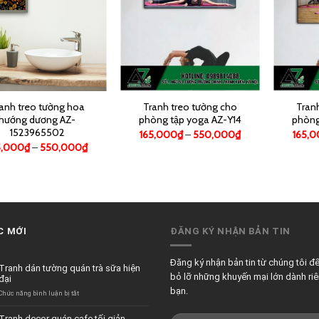
anh treo tường hoa
Tranh treo tường cho
Tran
hướng dương AZ-
phòng tập yoga AZ-Y14
phòng
1523965502
165,000
₫
–
550,000
₫
165,
5,000
₫
–
550,000
₫
C MỚI
ĐĂNG KÝ NHẬN BẢN TIN
Đăng ký nhận bản tin từ chúng tôi đ
Tranh dán tường quán trà sữa hiện
bỏ lỡ những khuyến mại lớn dành ri
đại
bạn.
ở
Chức năng bình luận bị tắt
Tranh
dán
Tranh decor quán cafe tối giản