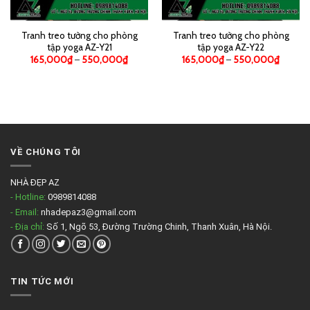
Tranh treo tường cho phòng
Tranh treo tường cho phòng
tập yoga AZ-Y21
tập yoga AZ-Y22
165,000
₫
–
550,000
₫
165,000
₫
–
550,000
₫
VỀ CHÚNG TÔI
NHÀ ĐẸP AZ
- Hotline:
0989814088
- Email:
nhadepaz3@gmail.com
- Địa chỉ:
Số 1, Ngõ 53, Đường Trường Chinh, Thanh Xuân, Hà Nội.
TIN TỨC MỚI