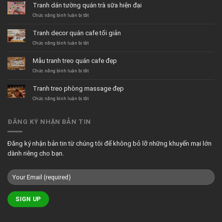
Tranh dán tường quán trà sữa hiện đại
ở
Chức năng bình luận bị tắt
Tranh
dán
Tranh decor quán cafe tối giản
tường
quán
ở
Chức năng bình luận bị tắt
trà
Tranh
sữa
decor
Mẫu tranh treo quán cafe đẹp
hiện
quán
đại
cafe
ở
Chức năng bình luận bị tắt
tối
Mẫu
giản
tranh
Tranh treo phòng massage đẹp
treo
quán
ở
Chức năng bình luận bị tắt
cafe
Tranh
đẹp
treo
phòng
ĐĂNG KÝ NHẬN BẢN TIN
massage
đẹp
Đăng ký nhận bản tin từ chúng tôi để không bỏ lỡ những khuyến mại lớn
dành riêng cho bạn.