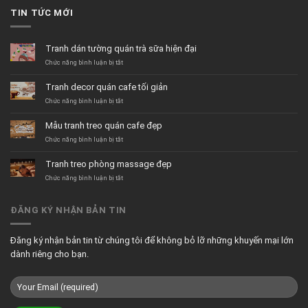
TIN TỨC MỚI
Tranh dán tường quán trà sữa hiện đại
ở
Chức năng bình luận bị tắt
Tranh
dán
Tranh decor quán cafe tối giản
tường
quán
ở
Chức năng bình luận bị tắt
trà
Tranh
sữa
decor
Mẫu tranh treo quán cafe đẹp
hiện
quán
đại
cafe
ở
Chức năng bình luận bị tắt
tối
Mẫu
giản
tranh
Tranh treo phòng massage đẹp
treo
quán
ở
Chức năng bình luận bị tắt
cafe
Tranh
đẹp
treo
phòng
ĐĂNG KÝ NHẬN BẢN TIN
massage
đẹp
Đăng ký nhận bản tin từ chúng tôi để không bỏ lỡ những khuyến mại lớn
dành riêng cho bạn.