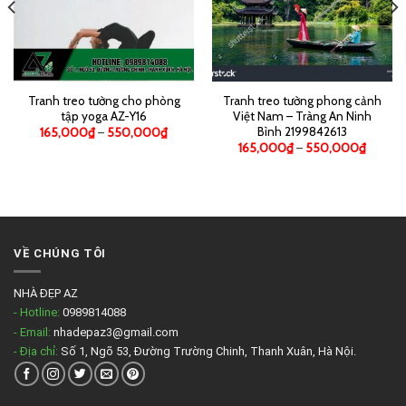
Tranh treo tường cho phòng
Tranh treo tường phong cảnh
tập yoga AZ-Y16
Việt Nam – Tràng An Ninh
Bình 2199842613
165,000
₫
–
550,000
₫
165,000
₫
–
550,000
₫
VỀ CHÚNG TÔI
NHÀ ĐẸP AZ
- Hotline:
0989814088
- Email:
nhadepaz3@gmail.com
- Địa chỉ:
Số 1, Ngõ 53, Đường Trường Chinh, Thanh Xuân, Hà Nội.