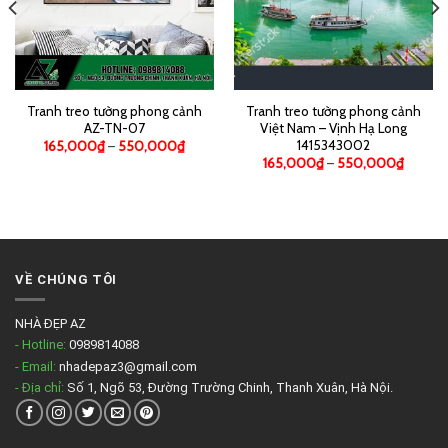
Tranh treo tường phong cảnh
Tranh treo tường phong cảnh
AZ-TN-07
Việt Nam – Vịnh Hạ Long
1415343002
165,000
₫
–
550,000
₫
165,000
₫
–
550,000
₫
VỀ CHÚNG TÔI
NHÀ ĐẸP AZ
- Hotline:
0989814088
- Email:
nhadepaz3@gmail.com
- Địa chỉ:
Số 1, Ngõ 53, Đường Trường Chinh, Thanh Xuân, Hà Nội.