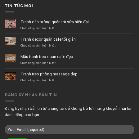
TIN TỨC MỚI
Tranh dán tường quán trà sữa hiện đại
ở
Chức năng bình luận bị tắt
Tranh
dán
Tranh decor quán cafe tối giản
tường
quán
ở
Chức năng bình luận bị tắt
trà
Tranh
sữa
decor
Mẫu tranh treo quán cafe đẹp
hiện
quán
đại
cafe
ở
Chức năng bình luận bị tắt
tối
Mẫu
giản
tranh
Tranh treo phòng massage đẹp
treo
quán
ở
Chức năng bình luận bị tắt
cafe
Tranh
đẹp
treo
phòng
ĐĂNG KÝ NHẬN BẢN TIN
massage
đẹp
Đăng ký nhận bản tin từ chúng tôi để không bỏ lỡ những khuyến mại lớn
dành riêng cho bạn.