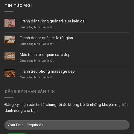
TIN TỨC MỚI
Tranh dán tường quán trà sữa hiện đại
ở
Chức năng bình luận bị tắt
Tranh
dán
Tranh decor quán cafe tối giản
tường
quán
ở
Chức năng bình luận bị tắt
trà
Tranh
sữa
decor
Mẫu tranh treo quán cafe đẹp
hiện
quán
đại
cafe
ở
Chức năng bình luận bị tắt
tối
Mẫu
giản
tranh
Tranh treo phòng massage đẹp
treo
quán
ở
Chức năng bình luận bị tắt
cafe
Tranh
đẹp
treo
phòng
ĐĂNG KÝ NHẬN BẢN TIN
massage
đẹp
Đăng ký nhận bản tin từ chúng tôi để không bỏ lỡ những khuyến mại lớn
dành riêng cho bạn.