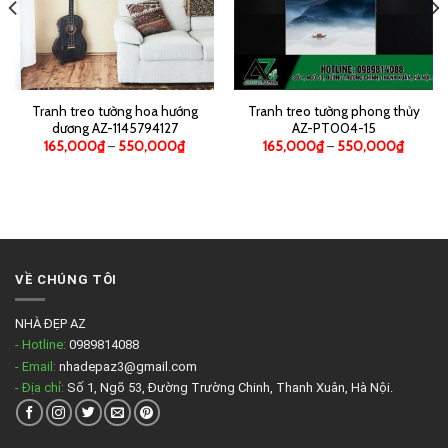
Tranh treo tường hoa hướng
Tranh treo tường phong thủy
dương AZ-1145794127
AZ-PT004-15
165,000
₫
–
550,000
₫
165,000
₫
–
550,000
₫
VỀ CHÚNG TÔI
NHÀ ĐẸP AZ
- Hotline:
0989814088
- Email:
nhadepaz3@gmail.com
- Địa chỉ:
Số 1, Ngõ 53, Đường Trường Chinh, Thanh Xuân, Hà Nội.