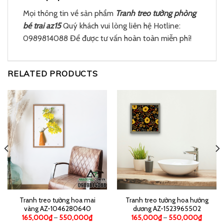
Mọi thông tin về sản phẩm
Tranh treo tường phòng
bé trai az15
Quý khách vui lòng liên hệ Hotline:
0989814088 Để được tư vấn hoàn toàn miễn phí!
RELATED PRODUCTS
Tranh treo tường hoa mai
Tranh treo tường hoa hướng
vàng AZ-1046280640
dương AZ-1523965502
165,000
₫
–
550,000
₫
165,000
₫
–
550,000
₫