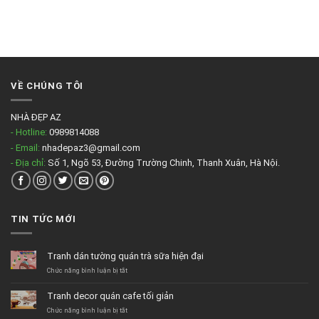
VỀ CHÚNG TÔI
NHÀ ĐẸP AZ
- Hotline:
0989814088
- Email:
nhadepaz3@gmail.com
- Địa chỉ:
Số 1, Ngõ 53, Đường Trường Chinh, Thanh Xuân, Hà Nội.
TIN TỨC MỚI
Tranh dán tường quán trà sữa hiện đại
ở
Chức năng bình luận bị tắt
Tranh
dán
Tranh decor quán cafe tối giản
tường
quán
ở
Chức năng bình luận bị tắt