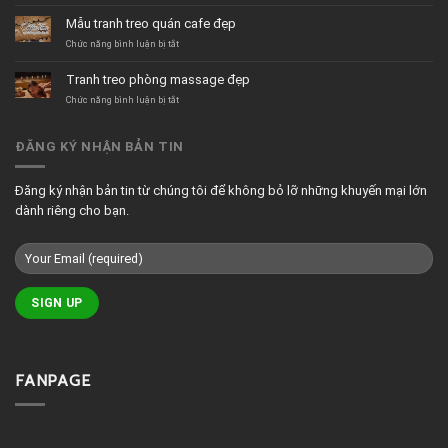
trà
Tranh
sữa
decor
Mẫu tranh treo quán cafe đẹp
hiện
quán
đại
cafe
ở
Chức năng bình luận bị tắt
tối
Mẫu
giản
tranh
Tranh treo phòng massage đẹp
treo
quán
ở
Chức năng bình luận bị tắt
cafe
Tranh
đẹp
treo
phòng
ĐĂNG KÝ NHẬN BẢN TIN
massage
đẹp
Đăng ký nhận bản tin từ chúng tôi để không bỏ lỡ những khuyến mại lớn
dành riêng cho bạn.
FANPAGE