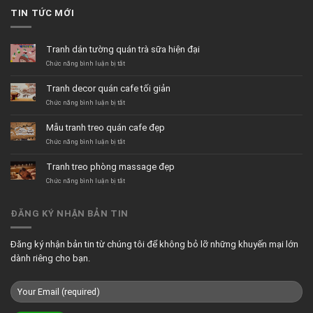
TIN TỨC MỚI
Tranh dán tường quán trà sữa hiện đại
ở
Chức năng bình luận bị tắt
Tranh
dán
Tranh decor quán cafe tối giản
tường
quán
ở
Chức năng bình luận bị tắt
trà
Tranh
sữa
decor
Mẫu tranh treo quán cafe đẹp
hiện
quán
đại
cafe
ở
Chức năng bình luận bị tắt
tối
Mẫu
giản
tranh
Tranh treo phòng massage đẹp
treo
quán
ở
Chức năng bình luận bị tắt
cafe
Tranh
đẹp
treo
phòng
ĐĂNG KÝ NHẬN BẢN TIN
massage
đẹp
Đăng ký nhận bản tin từ chúng tôi để không bỏ lỡ những khuyến mại lớn
dành riêng cho bạn.