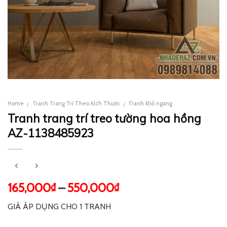
Home
Tranh Trang Trí Theo Kích Thước
Tranh khổ ngang
/
/
Tranh trang trí treo tường hoa hồng
AZ-1138485923
165,000
–
550,000
₫
₫
GIÁ ÁP DỤNG CHO 1 TRANH