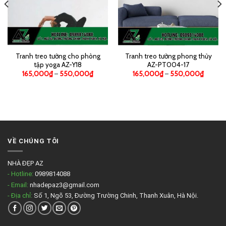
Tranh treo tường cho phòng
Tranh treo tường phong thủy
tập yoga AZ-Y18
AZ-PT004-17
165,000
₫
–
550,000
₫
165,000
₫
–
550,000
₫
VỀ CHÚNG TÔI
NHÀ ĐẸP AZ
- Hotline:
0989814088
- Email:
nhadepaz3@gmail.com
- Địa chỉ:
Số 1, Ngõ 53, Đường Trường Chinh, Thanh Xuân, Hà Nội.