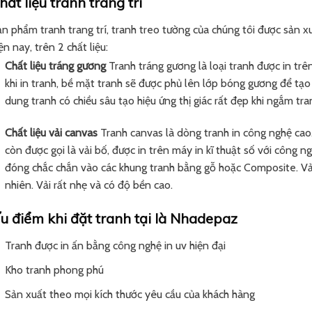
hất liệu tranh trang trí
n phẩm tranh trang trí, tranh treo tường của chúng tôi được sản x
ện nay, trên 2 chất liệu:
Chất liệu tráng gương
Tranh tráng gương là loại tranh được in tr
khi in tranh, bề mặt tranh sẽ được phủ lên lớp bóng gương để tạ
dung tranh có chiều sâu tạo hiệu ứng thị giác rất đẹp khi ngắm tra
Chất liệu vải canvas
Tranh canvas là dòng tranh in công nghệ cao.
còn được gọi là vải bố, được in trên máy in kĩ thuật số với công
đóng chắc chắn vào các khung tranh bằng gỗ hoặc Composite. Vải
nhiên. Vải rất nhẹ và có độ bền cao.
u điểm khi đặt tranh tại là Nhadepaz
Tranh được in ấn bằng công nghệ in uv hiện đại
Kho tranh phong phú
Sản xuất theo mọi kích thước yêu cầu của khách hàng