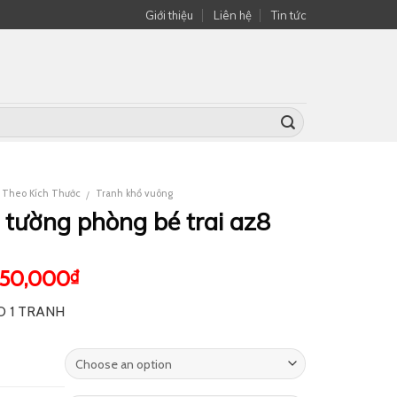
Giới thiệu
Liên hệ
Tin tức
í Theo Kích Thước
Tranh khổ vuông
/
 tường phòng bé trai az8
550,000
₫
O 1 TRANH