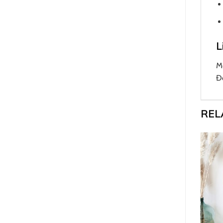
L
M
Đ
REL