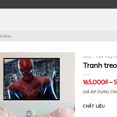
Home
Tranh Trang Tr
/
Tranh treo
165,000
–
₫
GIÁ ÁP DỤNG CH
CHẤT LIỆU