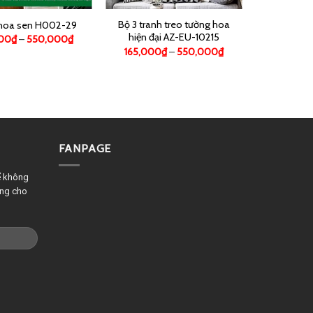
Bộ 3 tranh treo tường hoa
 hoa sen H002-29
hiện đại AZ-EU-10215
000
₫
–
550,000
₫
165,000
₫
–
550,000
₫
FANPAGE
ể không
êng cho