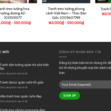
anh treo tường hoa
Tranh treo tường phong
Tranh
hướng dương AZ-
cảnh Việt Nam – Thác Bản
165,
1033551577
Giốc 2009607749
5,000
₫
–
550,000
₫
165,000
₫
–
550,000
₫
C MỚI
ĐĂNG KÝ NHẬN BẢN TIN
Đăng ký nhận bản tin từ chúng tôi đ
Tranh dán tường quán trà sữa hiện
bỏ lỡ những khuyến mại lớn dành ri
đại
bạn.
ở
Chức năng bình luận bị tắt
Tranh
dán
Tranh decor quán cafe tối giản
tường
quán
ở
Chức năng bình luận bị tắt
trà
Tranh
sữa
decor
Mẫu tranh treo quán cafe đẹp
hiện
quán
đại
cafe
ở
Chức năng bình luận bị tắt
tối
Mẫu
giản
tranh
Tranh treo phòng massage đẹp