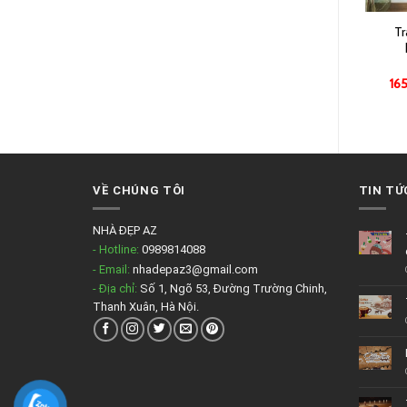
Tranh treo tường cho
Tranh treo tường hoa
Tr
phòng tập yoga AZ-Y21
hướng dương AZ-1145794127
165,000
₫
–
550,000
₫
165,000
₫
–
550,000
₫
16
VỀ CHÚNG TÔI
TIN TỨ
NHÀ ĐẸP AZ
- Hotline:
0989814088
- Email:
nhadepaz3@gmail.com
- Địa chỉ:
Số 1, Ngõ 53, Đường Trường Chinh,
Thanh Xuân, Hà Nội.